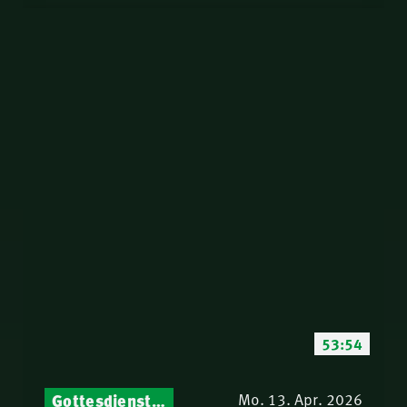
53:54
Gottesdienst-Botschaften – Jeden Sonntag neu: Aktuelle Predigten vom Mitternachtsruf
Mo. 13. Apr. 2026