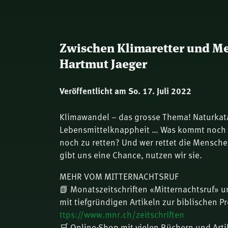
Zwischen Klimaretter und Me
Hartmut Jaeger
Veröffentlicht am So. 17. Juli 2022
Klimawandel – das grosse Thema! Naturkat
Lebensmittelknappheit … Was kommt noch a
noch zu retten? Und wer rettet die Mensch
gibt uns eine Chance, nutzen wir sie.
MEHR VOM MITTERNACHTSRUF
📗 Monatszeitschriften «Mitternachtsruf» u
mit tiefgründigen Artikeln zur biblischen P
ttps://www.mnr.ch/zeitschriften
🛒 Online-Shop mit vielen Büchern und Arti