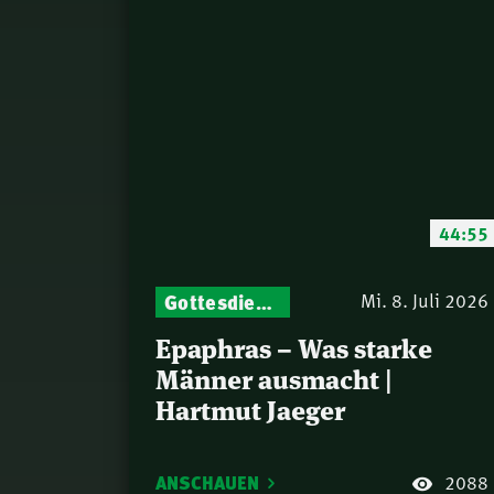
44:55
Gottesdienst-Botschaften – Jeden Sonntag neu: Aktuelle Predigten vom Mitternachtsruf
Mi. 8. Juli 2026
Epaphras – Was starke
Männer ausmacht |
Hartmut Jaeger
ANSCHAUEN
2088