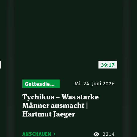
39:17
Gottesdienst-Botschaften – Jeden Sonntag neu: Aktuelle Predigten vom Mitternachtsruf
Mi. 24. Juni 2026
Tychikus – Was starke
Männer ausmacht |
Hartmut Jaeger
ANSCHAUEN
2214