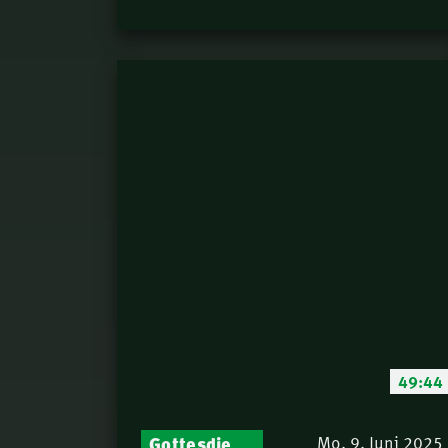
49:44
Gottesdienst-Botschaften – Jeden Sonntag neu: Aktuelle Predigten vom Mitternachtsruf
Mo. 9. Juni 2025