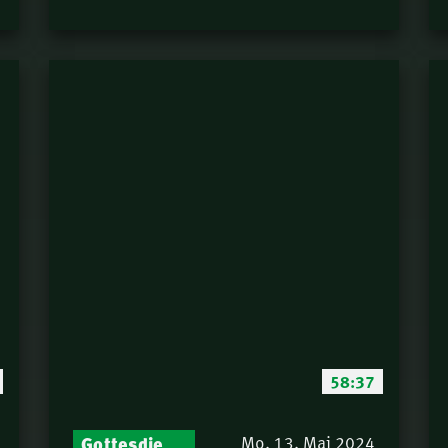
58:37
Gottesdienst-Botschaften – Jeden Sonntag neu: Aktuelle Predigten vom Mitternachtsruf
Mo. 13. Mai 2024