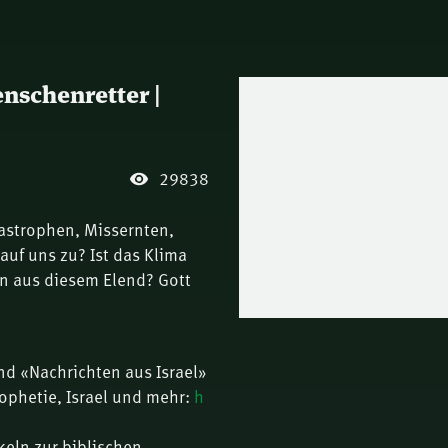
nschenretter |
29838
astrophen, Missernten,
uf uns zu? Ist das Klima
en aus diesem Elend? Gott
nd «Nachrichten aus Israel»
rophetie, Israel und mehr:
h
keln zur biblischen