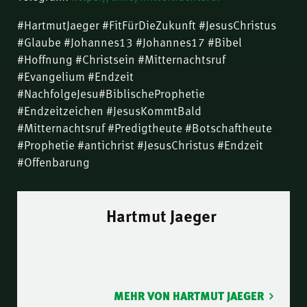
#HartmutJaeger #FitFürDieZukunft #JesusChristus
#Glaube #Johannes13 #Johannes17 #Bibel
#Hoffnung #Christsein #Mitternachtsruf
#Evangelium #Endzeit
#NachfolgeJesu#BiblischeProphetie
#Endzeitzeichen #JesusKommtBald
#Mitternachtsruf #Predigtheute #Botschaftheute
#Prophetie #antichrist #JesusChristus #Endzeit
#Offenbarung
Hartmut Jaeger
MEHR VON HARTMUT JAEGER