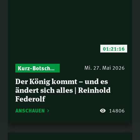
01:21:16
Kurz-Botschaften – Biblische Impulse mit Zukunft im Blick
Israel – Biblische Perspektiven & aktuelle Einordnungen
Mi. 27. Mai 2026
Der König kommt – und es
ändert sich alles | Reinhold
Federolf
ANSCHAUEN
14806