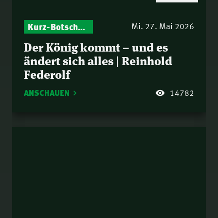
Kurz-Botschaften – Biblische Impulse mit Zukunft im Blick
Israel – Biblische Perspektiven & aktuelle Einordnungen
Mi. 27. Mai 2026
Der König kommt – und es
ändert sich alles | Reinhold
Federolf
ANSCHAUEN
14782