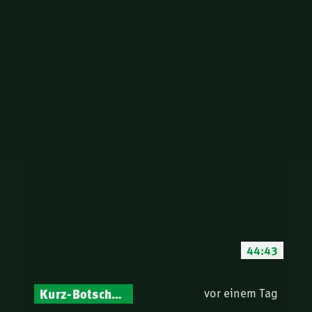
44:43
Kurz-Botschaften – Biblische Impulse mit Zukunft im Blick
vor einem Tag