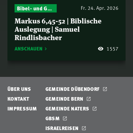
Bibel- und Gebetsstunde – Jeden Donnerstag neu: Vers-für-Vers-Auslegungen
Fr. 24. Apr. 2026
Markus 6,45-52 | Biblische
Auslegung | Samuel
Rindlisbacher
ANSCHAUEN
1557
ÜBER UNS
GEMEINDE DÜBENDORF
KONTAKT
GEMEINDE BERN
IMPRESSUM
GEMEINDE NATERS
GBSM
ISRAELREISEN