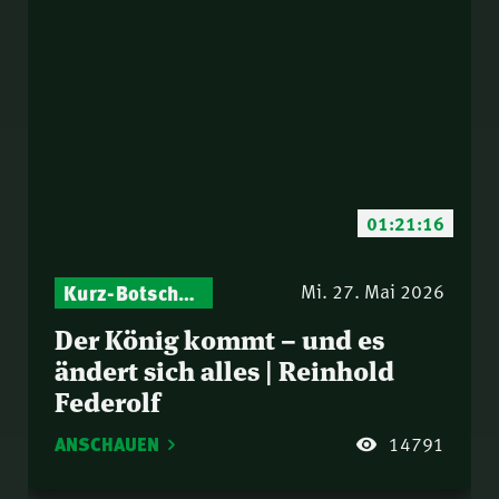
01:21:16
Kurz-Botschaften – Biblische Impulse mit Zukunft im Blick
Israel – Biblische Perspektiven & aktuelle Einordnungen
Mi. 27. Mai 2026
Der König kommt – und es
ändert sich alles | Reinhold
Federolf
ANSCHAUEN
14791