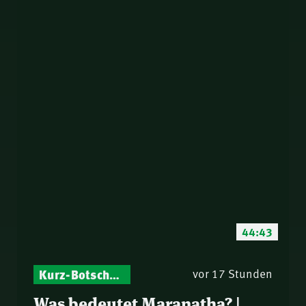
44:43
Kurz-Botschaften – Biblische Impulse mit Zukunft im Blick
vor 17 Stunden
Was bedeutet Maranatha? |