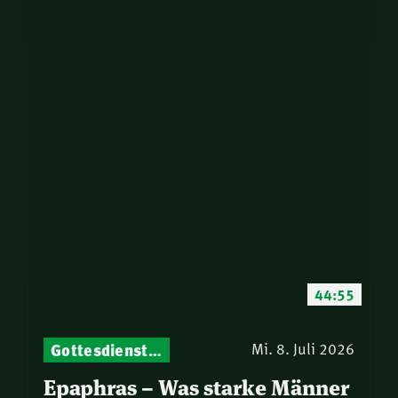
44:55
Gottesdienst-Botschaften – Jeden Sonntag neu: Aktuelle Predigten vom Mitternachtsruf
Mi. 8. Juli 2026
Epaphras – Was starke Männer