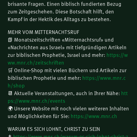
brisante Fragen. Einen biblisch fundierten Bezug
zum Zeitgeschehen. Diese Botschaft hilft, den
Kampf in der Hektik des Alltags zu bestehen.
MEHR VOM MITTERNACHTSRUF
📗 Monatszeitschriften «Mitternachtsruf» und
«Nachrichten aus Israel» mit tiefgründigen Artikeln
zur biblischen Prophetie, Israel und mehr:
https://w
ww.mnr.ch/zeitschriften
🛒 Online-Shop mit vielen Büchern und Artikeln zur
biblischen Prophetie und mehr:
https://www.mnr.c
h/shop
📆 Aktuelle Veranstaltungen, auch in Ihrer Nähe:
htt
ps://www.mnr.ch/events
🌍 Unsere Website mit noch vielen weiteren Inhalten
und Möglichkeiten für Sie:
https://www.mnr.ch
WARUM ES SICH LOHNT, CHRIST ZU SEIN
✝️
https://www.mnr.ch/warum-es-sich-lohnt-christ-z