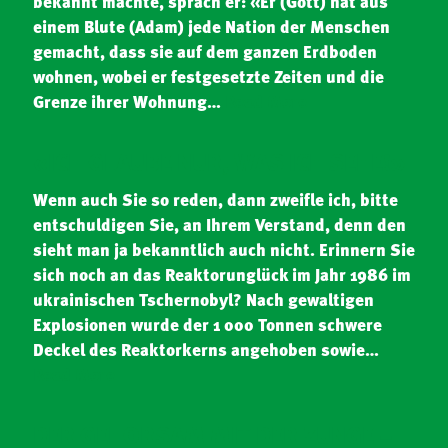
bekannt machte, sprach er: «Er (Gott) hat aus
einem Blute (Adam) jede Nation der Menschen
gemacht, dass sie auf dem ganzen Erdboden
wohnen, wobei er festgesetzte Zeiten und die
Grenze ihrer Wohnung…
Read More
«ICH GLAUBE NUR, WAS ICH SEHE!»
Wenn auch Sie so reden, dann zweifle ich, bitte
entschuldigen Sie, an Ihrem Verstand, denn den
sieht man ja bekanntlich auch nicht. Erinnern Sie
sich noch an das Reaktorunglück im Jahr 1986 im
ukrainischen Tschernobyl? Nach gewaltigen
Explosionen wurde der 1 000 Tonnen schwere
Deckel des Reaktorkerns angehoben sowie…
Read More
DER GEHORSAM MIT DER ZUNGE –