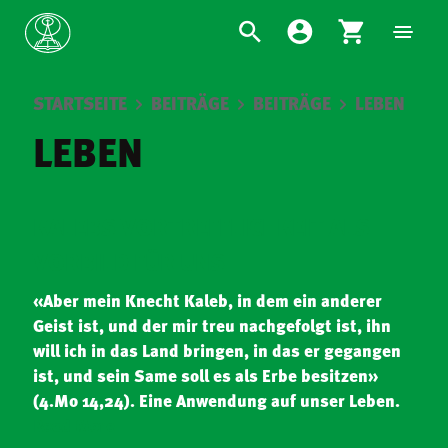
STARTSEITE
BEITRÄGE
BEITRÄGE
LEBEN
LEBEN
KALEBS VORTREFFLICHKEIT ALS
VORBILD FÜR UNS
«Aber mein Knecht Kaleb, in dem ein anderer
Geist ist, und der mir treu nachgefolgt ist, ihn
will ich in das Land bringen, in das er gegangen
ist, und sein Same soll es als Erbe besitzen»
(4.Mo 14,24). Eine Anwendung auf unser Leben.
Read More