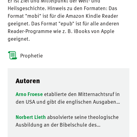
Er ist Ziel und Mittelpunkt der Welt- und
Heilsgeschichte. Hinweis zu den Formaten: Das
Format "mobi" ist für die Amazon Kindle Reader
geeignet. Das Format "epub" ist für alle anderen
Reader-Programme wie z. B. iBooks von Apple
geeignet.
Prophetie
Autoren
Arno Froese
etablierte den Mitternachtsruf in
den USA und gibt die englischen Ausgaben
der Zeitschriften «Mitternachtsruf» und
«Nachrichten aus Israel» heraus. Bekannt ist
Norbert Lieth
absolvierte seine theologische
er als Redner, Autor und Mitautor vieler
Ausbildung an der Bibelschule des
Bücher.
Mitternachtsruf in Südamerika und war dort