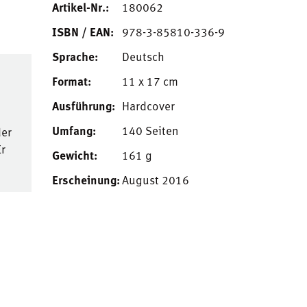
Artikel-Nr.:
180062
ISBN / EAN:
978-3-85810-336-9
Sprache:
Deutsch
Format:
11 x 17 cm
Ausführung:
Hardcover
Umfang:
140 Seiten
er
r
Gewicht:
161 g
Erscheinung:
August 2016