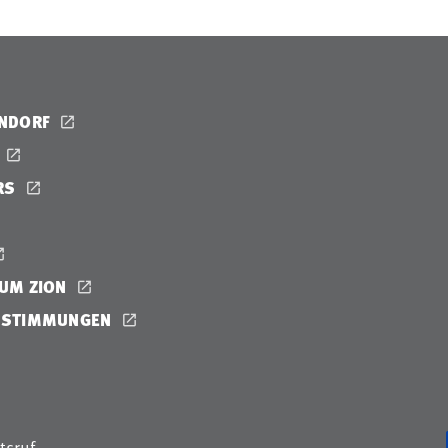
ENDORF
RS
UM ZION
ESTIMMUNGEN
tsruf