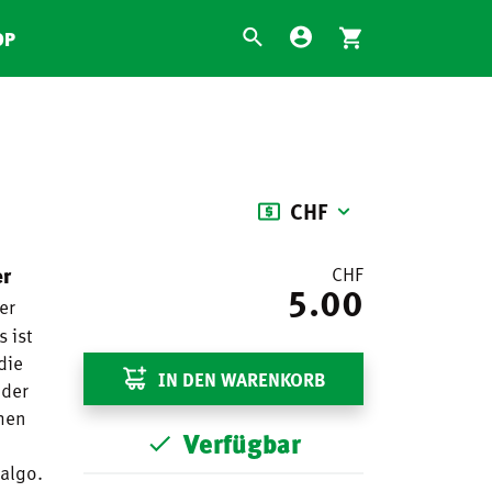
OP
CHF
er
CHF
5.00
er
s ist
die
IN DEN WARENKORB
 der
chen
Verfügbar
algo.