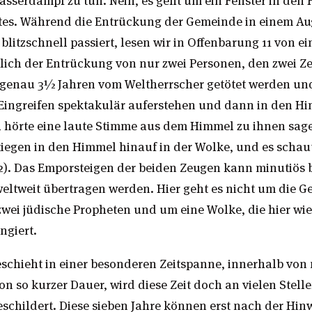
es. Während die Entrückung der Gemeinde in einem Aug
blitzschnell passiert, lesen wir in Offenbarung 11 von e
ich der Entrückung von nur zwei Personen, den zwei Z
 genau 3½ Jahren vom Weltherrscher getötet werden u
 Eingreifen spektakulär auferstehen und dann in den H
 hörte eine laute Stimme aus dem Himmel zu ihnen sagen
tiegen in den Himmel hinauf in der Wolke, und es schaut
,12). Das Emporsteigen der beiden Zeugen kann minutiös
eltweit übertragen werden. Hier geht es nicht um die G
wei jüdische Propheten und um eine Wolke, die hier wie
ngiert.
eschieht in einer besonderen Zeitspanne, innerhalb von
n so kurzer Dauer, wird diese Zeit doch an vielen Stelle
eschildert. Diese sieben Jahre können erst nach der H