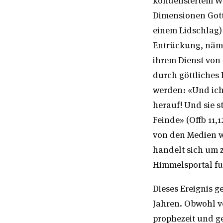
Dimensionen Gott
einem Lidschlag) 
Entrückung, näml
ihrem Dienst von
durch göttliches
werden: «Und ich
herauf! Und sie s
Feinde» (Offb 11
von den Medien w
handelt sich um z
Himmelsportal fu
Dieses Ereignis g
Jahren. Obwohl vo
prophezeit und g