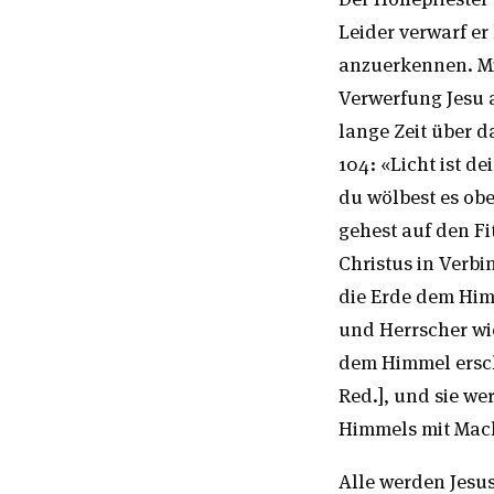
Leider verwarf er
anzuerkennen. Mi
Verwerfung Jesu a
lange Zeit über 
104: «Licht ist d
du wölbest es ob
gehest auf den Fit
Christus in Verb
die Erde dem Him
und Herrscher w
dem Himmel ersch
Red.], und sie 
Himmels mit Mach
Alle werden Jesus