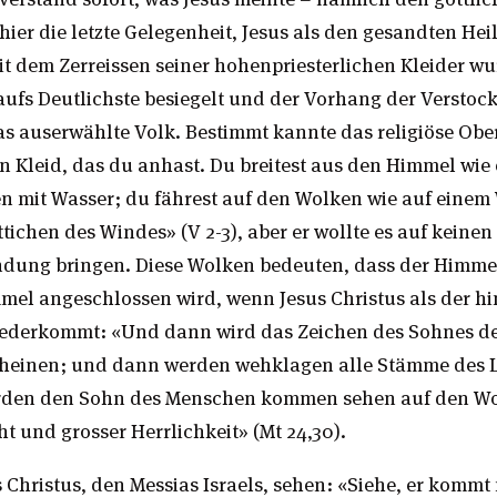
 hier die letzte Gelegenheit, Jesus als den gesandten He
t dem Zerreissen seiner hohenpriesterlichen Kleider wu
ufs Deutlichste besiegelt und der Vorhang der Verstocku
das auserwählte Volk. Bestimmt kannte das religiöse Ob
ein Kleid, das du anhast. Du breitest aus den Himmel wie
en mit Wasser; du fährest auf den Wolken wie auf eine
tichen des Windes» (V 2-3), aber er wollte es auf keinen 
indung bringen. Diese Wolken bedeuten, dass der Himme
mel angeschlossen wird, wenn Jesus Christus als der h
iederkommt: «Und dann wird das Zeichen des Sohnes d
einen; und dann werden wehklagen alle Stämme des La
werden den Sohn des Menschen kommen sehen auf den W
t und grosser Herrlichkeit» (Mt 24,30).
 Christus, den Messias Israels, sehen: «Siehe, er kommt