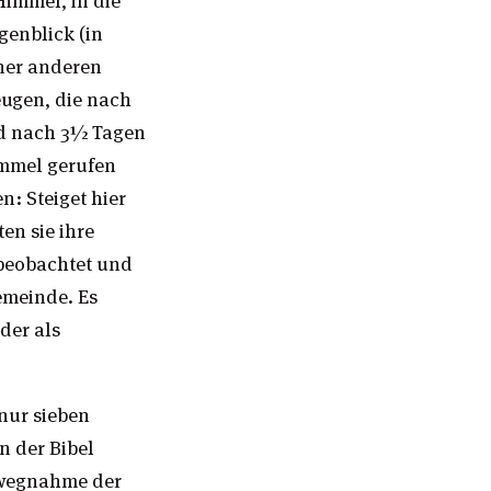
enblick (in
iner anderen
eugen, die nach
nd nach 3½ Tagen
immel gerufen
: Steiget hier
en sie ihre
 beobachtet und
emeinde. Es
der als
 nur sieben
n der Bibel
inwegnahme der