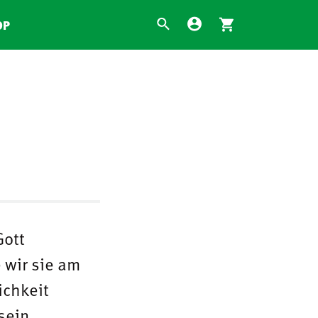
OP
Gott
 wir sie am
ichkeit
sein.