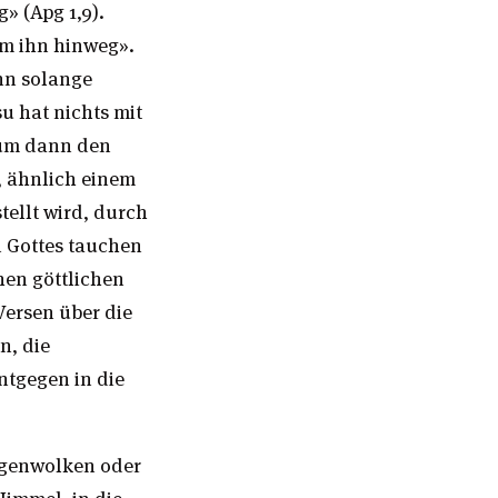
» (Apg 1,9).
m ihn hinweg».
ann solange
u hat nichts mit
, um dann den
, ähnlich einem
tellt wird, durch
n Gottes tauchen
hen göttlichen
Versen über die
n, die
ntgegen in die
egenwolken oder
Himmel, in die