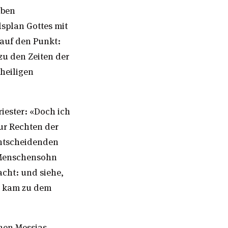
eben
lsplan Gottes mit
 auf den Punkt:
zu den Zeiten der
heiligen
ester: «Doch ich
ur Rechten der
entscheidenden
n Menschensohn
acht: und siehe,
r kam zu dem
hen Messias.