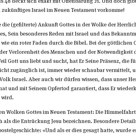
is 48 deckt sich exakt mit Offenbarung 21. Und doch gib
in zukünftiges Israel im Neuen Testament vorkomme!
 die (gefilterte) Ankunft Gottes in der Wolke der Herrlich
es, Sein besonderes Reden mit Israel und das Bekannt
h wie ein roter Faden durch die Bibel. Bei der göttlichen
der Verlorenheit des Menschen und der Notwendigkeit de
l Gott uns liebt und sucht, hat Er Seine Präsenz, die f
cht zugänglich ist, immer wieder schaubar vermittelt, u
Volk Israel. Aber auch wir dürfen wissen, dass unser He
hat und mit Seinem Opfertod garantiert, dass Er wied
 wird.
n Wolken Gottes im Neuen Testament: Die Himmelfahrt
h als die Entrückung Jesu bezeichnen. Besondere Detail
ostelgeschichte: «Und als er dies gesagt hatte, wurde 