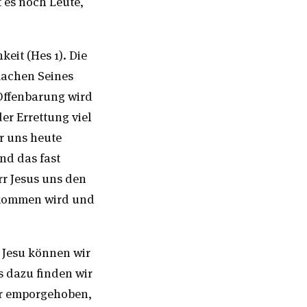
t es noch Leute,
keit (Hes 1). Die
machen Seines
 Offenbarung wird
r Errettung viel
ür uns heute
nd das fast
rr Jesus uns den
erkommen wird und
 Jesu können wir
s dazu finden wir
er emporgehoben,