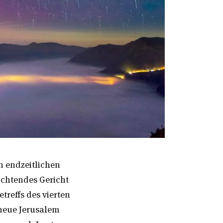
n endzeitlichen
ichtendes Gericht
reffs des vierten
 neue Jerusalem