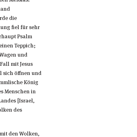
iland
rde die
ng fiel für sehr
erhaupt Psalm
 einen Teppich;
m Wagen und
Fall mit Jesus
l sich öffnen und
immlische König
es Menschen in
ndes [Israel,
olken des
 mit den Wolken,