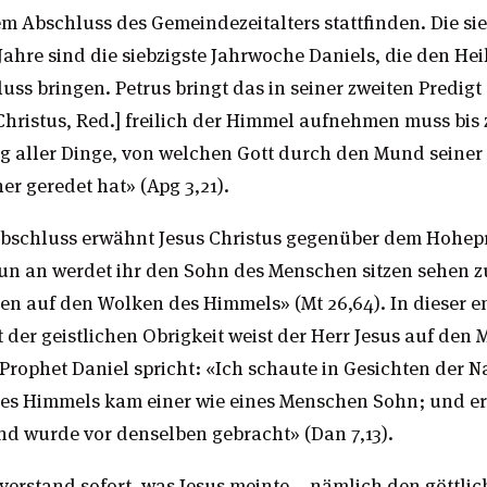
 Abschluss des Gemeindezeitalters stattfinden. Die si
ahre sind die siebzigste Jahrwoche Daniels, die den Hei
uss bringen. Petrus bringt das in seiner zweiten Predigt
hristus, Red.] freilich der Himmel aufnehmen muss bis 
g aller Dinge, von welchen Gott durch den Mund seiner 
er geredet hat» (Apg 3,21).
schluss erwähnt Jesus Christus gegenüber dem Hohepri
un an werdet ihr den Sohn des Menschen sitzen sehen z
 auf den Wolken des Himmels» (Mt 26,64). In dieser 
 der geistlichen Obrigkeit weist der Herr Jesus auf de
Prophet Daniel spricht: «Ich schaute in Gesichten der N
es Himmels kam einer wie eines Menschen Sohn; und e
nd wurde vor denselben gebracht» (Dan 7,13).
verstand sofort, was Jesus meinte – nämlich den göttlic