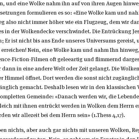
en, und eine Wolke nahm ihn auf von ihren Augen hinweg
setzungen formulieren es so: «Eine Wolke kam und nah
ieg also nicht immer höher wie ein Flugzeug, dem wir d
es in der Wolkendecke verschwindet. Die Entrückung Jes
; Er ist nicht bis ans Ende unseres Universums gereist
 erreichen! Nein, eine Wolke kam und nahm Ihn hinweg
ience-Fiction-Filmen oft geleeartig und flimmernd darges
r dann in eine andere Welt oder Zeit gelangt. Die Wolke
er Himmel öffnet. Dort werden die sonst nicht zugänglic
nglich gemacht. Deshalb lesen wir in den klassischen 
ompletten Gemeinde: «Danach werden wir, die Lebende
gleich mit ihnen entrückt werden in Wolken dem Herrn e
den wir allezeit bei dem Herrn sein» (1.Thess 4,17).
en nichts, aber auch gar nichts mit unseren Wolken, R
sserdampf zu tun. Nein, es geht um ein Fenster in den 