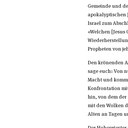
Gemeinde und dem
apokalyptischen J
Israel zum Abschl
«Welchen [Jesus C
Wiederherstellun
Propheten von jeh
Den krönenden Ab
sage euch: Von n
Macht und kommen
Konfrontation mit
hin, von dem der 
mit den Wolken d
Alten an Tagen u
Der Hohepriester 