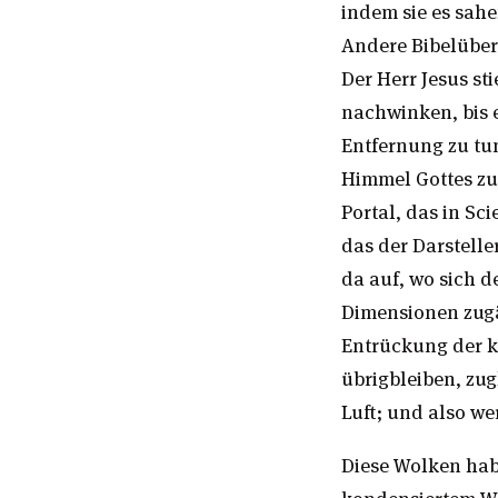
indem sie es sah
Andere Bibelüber
Der Herr Jesus st
nachwinken, bis 
Entfernung zu tun
Himmel Gottes zu
Portal, das in Sc
das der Darstelle
da auf, wo sich d
Dimensionen zugä
Entrückung der k
übrigbleiben, zu
Luft; und also wer
Diese Wolken hab
kondensiertem Wa