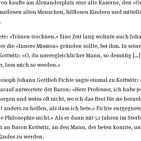
ron kaufte am Alexanderplatz eine alte Kaserne, den «O
imatlosen alten Menschen, hilflosen Kindern und mittel
.
ete: «Tränen trocknen.» Eine Zeit lang wohnte auch Joh
er die «Innere Mission» gründen sollte, bei ihm. In se
Kottwitz: «O, du unvergleichlicher Mann, so demütig […]
r, lass mich so werden.»
osoph Johann Gottlieb Fichte sagte einmal zu Kottwitz: 
arauf antwortete der Baron: «Herr Professor, ich habe 
rgen und weiss oft nicht, wo ich das Brot für sie herne
ht anders zu helfen, als dass ich bete.» Fichte entgegnet
e Philosophie nicht.» Als er dann mit 52 Jahren im Ster
h an Baron Kottwitz, an den Mann, der beten konnte, un
indes zu werden.