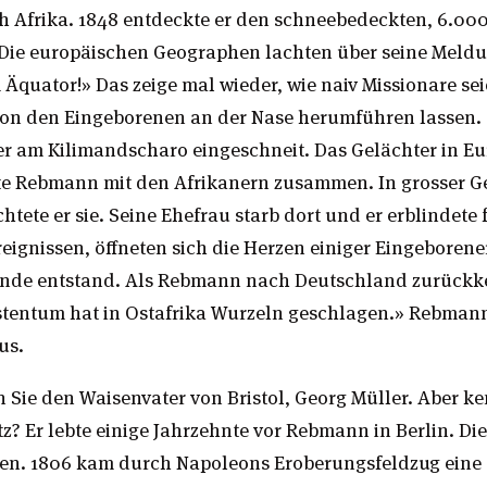
 Afrika. 1848 entdeckte er den schneebedeckten, 6.00
Die europäischen Geographen lachten über seine Meld
quator!» Das zeige mal wieder, wie naiv Missionare sei
on den Eingeborenen an der Nase herumführen lassen. 
er am Kilimandscharo eingeschneit. Das Gelächter in Eu
bte Rebmann mit den Afrikanern zusammen. In grosser 
chtete er sie. Seine Ehefrau starb dort und er erblindete 
ignissen, öffneten sich die Herzen einiger Eingeborene
inde entstand. Als Rebmann nach Deutschland zurückke
stentum hat in Ostafrika Wurzeln geschlagen.» Rebman
us.
 Sie den Waisenvater von Bristol, Georg Müller. Aber k
z? Er lebte einige Jahrzehnte vor Rebmann in Berlin. Di
en. 1806 kam durch Napoleons Eroberungsfeldzug eine 