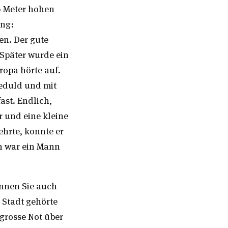
0 Meter hohen
ung:
en. Der gute
Später wurde ein
ropa hörte auf.
Geduld und mit
fast. Endlich,
r und eine kleine
hrte, konnte er
n war ein Mann
ennen Sie auch
e Stadt gehörte
grosse Not über