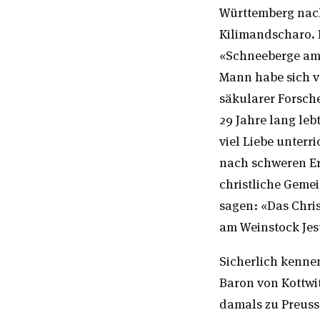
Württemberg nach
Kilimandscharo. 
«Schneeberge am Ä
Mann habe sich v
säkularer Forsch
29 Jahre lang le
viel Liebe unterri
nach schweren Ere
christliche Geme
sagen: «Das Chri
am Weinstock Jes
Sicherlich kennen
Baron von Kottwit
damals zu Preuss