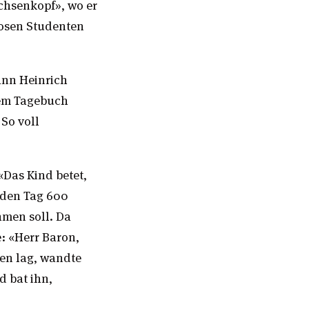
chsenkopf», wo er
losen Studenten
ann Heinrich
inem Tagebuch
 So voll
«Das Kind betet,
jeden Tag 600
hmen soll. Da
e: «Herr Baron,
ben lag, wandte
d bat ihn,