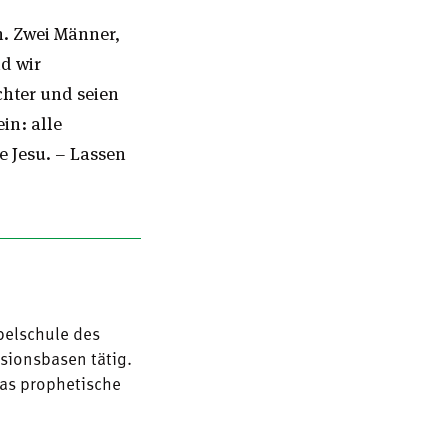
n. Zwei Männer,
nd wir
chter und seien
in: alle
 Jesu. – Lassen
belschule des
sionsbasen tätig.
das prophetische