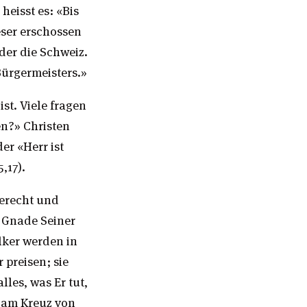
heisst es: «Bis
eser erschossen
der die Schweiz.
Bürgermeisters.»
st. Viele fragen
en?» Christen
er «Herr ist
5,17).
gerecht und
r Gnade Seiner
ölker werden in
 preisen; sie
les, was Er tut,
Er am Kreuz von