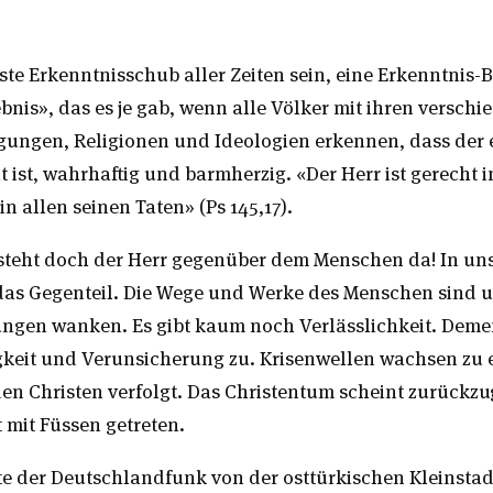
ste Erkenntnisschub aller Zeiten sein, eine Erkenntnis
bnis», das es je gab, wenn alle Völker mit ihren versch
gungen, Religionen und Ideologien erkennen, dass der 
t ist, wahrhaftig und barmherzig. «Der Herr ist gerecht i
n allen seinen Taten» (Ps 145,17).
steht doch der Herr gegenüber dem Menschen da! In uns
das Gegenteil. Die Wege und Werke des Menschen sind u
ungen wanken. Es gibt kaum noch Verlässlichkeit. Dem
keit und Verunsicherung zu. Krisenwellen wachsen zu
en Christen verfolgt. Das Christentum scheint zurückzu
 mit Füssen getreten.
te der Deutschlandfunk von der osttürkischen Kleinstadt