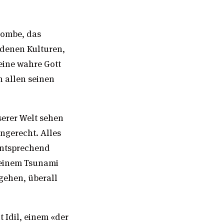
-Bombe, das
iedenen Kulturen,
eine wahre Gott
n allen seinen
erer Welt sehen
ngerecht. Alles
entsprechend
 einem Tsunami
gehen, überall
 Idil, einem «der