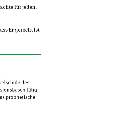
achte für jeden,
ss Er gerecht ist
belschule des
sionsbasen tätig.
das prophetische