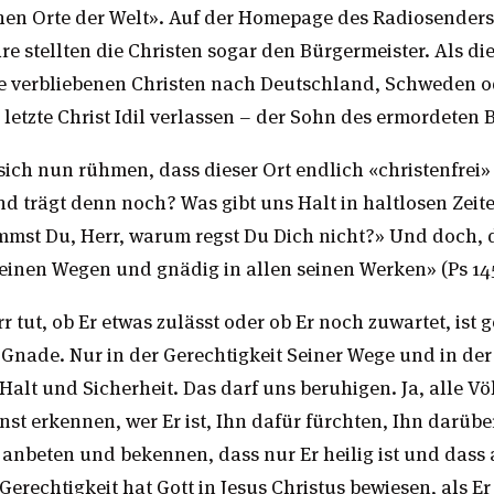
chen Orte der Welt». Auf der Homepage des Radiosenders 
re stellten die Christen sogar den Bürgermeister. Als di
le verbliebenen Christen nach Deutschland, Schweden o
letzte Christ Idil verlassen – der Sohn des ermordeten 
ch nun rühmen, dass dieser Ort endlich «christenfrei» i
nd trägt denn noch? Was gibt uns Halt in haltlosen Zeit
mst Du, Herr, warum regst Du Dich nicht?» Und doch, d
seinen Wegen und gnädig in allen seinen Werken» (Ps 14
rr tut, ob Er etwas zulässt oder ob Er noch zuwartet, ist 
 Gnade. Nur in der Gerechtigkeit Seiner Wege und in de
Halt und Sicherheit. Das darf uns beruhigen. Ja, alle V
nst erkennen, wer Er ist, Ihn dafür fürchten, Ihn darüber
beten und bekennen, dass nur Er heilig ist und dass al
e Gerechtigkeit hat Gott in Jesus Christus bewiesen, als 