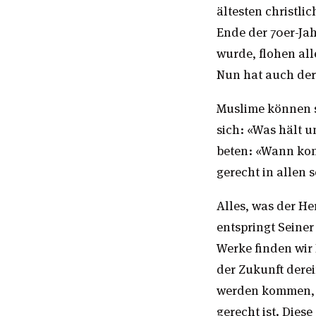
ältesten christli
Ende der 70er-Jah
wurde, flohen al
Nun hat auch der 
Muslime können si
sich: «Was hält u
beten: «Wann kom
gerecht in allen 
Alles, was der He
entspringt Seiner
Werke finden wir 
der Zukunft derei
werden kommen, an
gerecht ist. Dies