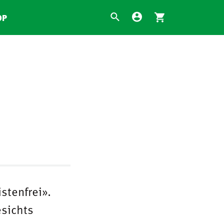
OP
istenfrei».
esichts