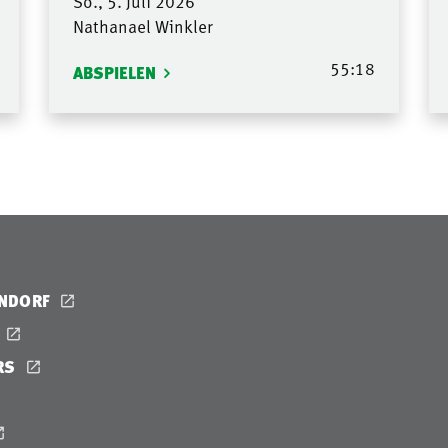
So., 5. Juli 2026
Nathanael Winkler
55:18
ABSPIELEN
ENDORF
RS