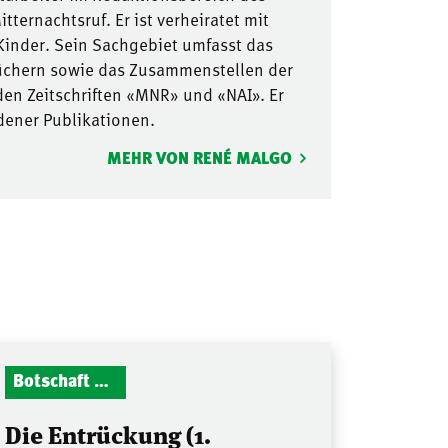
ternachtsruf. Er ist verheiratet mit
inder. Sein Sachgebiet umfasst das
üchern sowie das Zusammenstellen der
iden Zeitschriften «MNR» und «NAI». Er
edener Publikationen.
MEHR VON RENÉ MALGO
Botschaft Zionshalle
Die Entrückung (1.