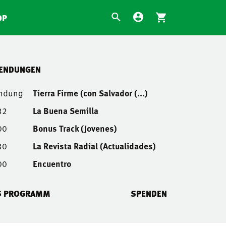
OP
SENDUNGEN
endung
Tierra Firme (con Salvador (...)
32
La Buena Semilla
00
Bonus Track (Jovenes)
30
La Revista Radial (Actualidades)
00
Encuentro
S PROGRAMM
SPENDEN