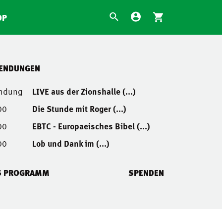
OP
SENDUNGEN
endung
LIVE aus der Zionshalle (...)
00
Die Stunde mit Roger (...)
00
EBTC - Europaeisches Bibel (...)
00
Lob und Dank im (...)
S PROGRAMM
SPENDEN