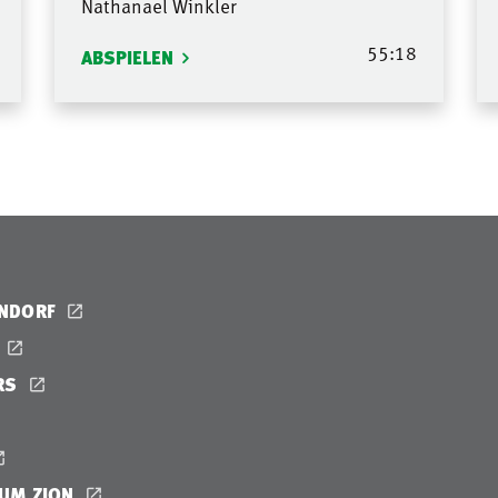
Nathanael Winkler
55:18
ABSPIELEN
ENDORF
RS
UM ZION