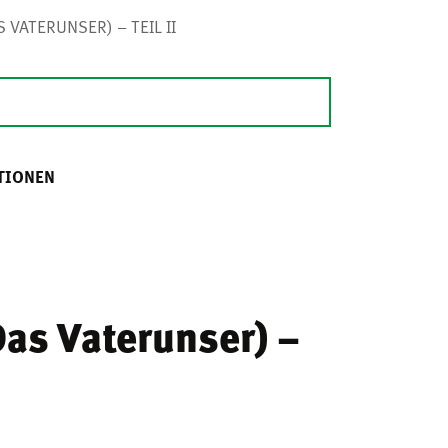
 VATERUNSER) – TEIL II
TIONEN
Das Vaterunser) –