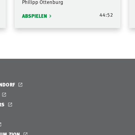
Philipp Ottenburg
44:52
ABSPIELEN
ENDORF
RS
UM ZION