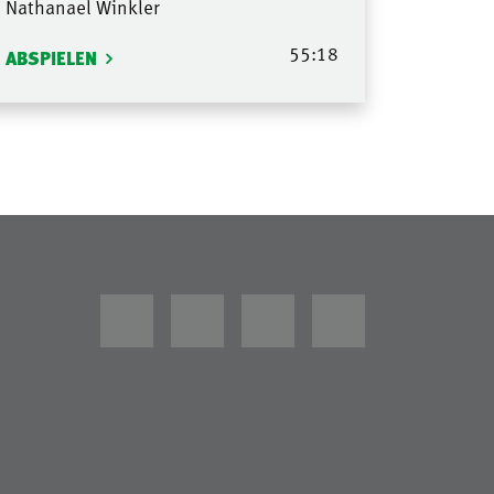
Nathanael Winkler
55:18
ABSPIELEN