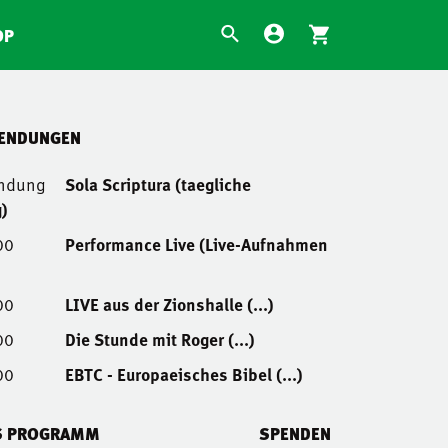
OP
SENDUNGEN
endung
Sola Scriptura (taegliche
)
00
Performance Live (Live-Aufnahmen
00
LIVE aus der Zionshalle (...)
00
Die Stunde mit Roger (...)
00
EBTC - Europaeisches Bibel (...)
S PROGRAMM
SPENDEN