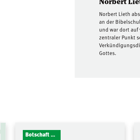
Norbert Lie
Norbert Lieth ab
an der Bibelschu
und war dort auf
zentraler Punkt 
Verkündigungsdie
Gottes.
H
Botschaft Zionshalle