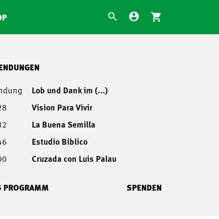
OP
SENDUNGEN
endung
Lob und Dank im (...)
28
Vision Para Vivir
32
La Buena Semilla
46
Estudio Biblico
00
Cruzada con Luis Palau
S PROGRAMM
SPENDEN