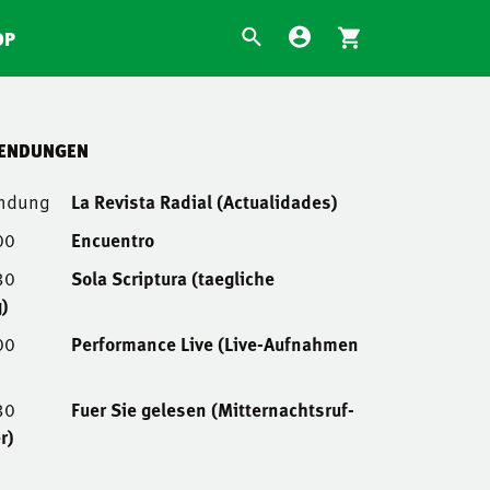
OP
SENDUNGEN
endung
La Revista Radial (Actualidades)
00
Encuentro
30
Sola Scriptura (taegliche
)
00
Performance Live (Live-Aufnahmen
30
Fuer Sie gelesen (Mitternachtsruf-
r)