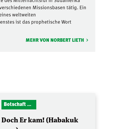
le des Mitternachtsruf in Südamerika
 verschiedenen Missionsbasen tätig. Ein
seines weltweiten
nstes ist das prophetische Wort
MEHR VON NORBERT LIETH
Botschaft Zionshalle
Doch Er kam! (Habakuk