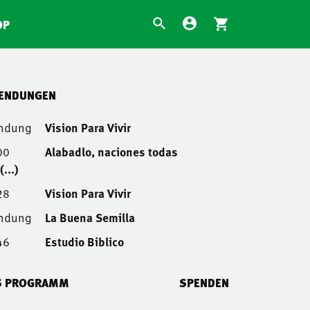
OP
SENDUNGEN
endung
Vision Para Vivir
00
Alabadlo, naciones todas
...)
28
Vision Para Vivir
endung
La Buena Semilla
46
Estudio Biblico
S PROGRAMM
SPENDEN