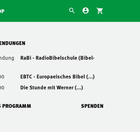
OP
SENDUNGEN
endung
RaBi - RadioBibelschule (Bibel-
00
EBTC - Europaeisches Bibel (...)
00
Die Stunde mit Werner (...)
S PROGRAMM
SPENDEN