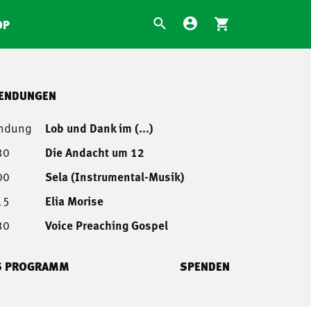
OP
SENDUNGEN
endung
Lob und Dank im (...)
30
Die Andacht um 12
00
Sela (Instrumental-Musik)
15
Elia Morise
30
Voice Preaching Gospel
S PROGRAMM
SPENDEN