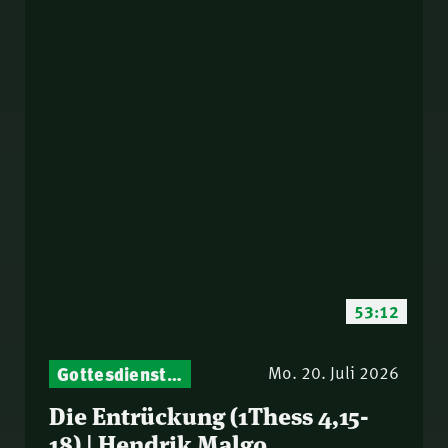
53:12
Gottesdienst-Botschaften – Jeden Sonntag neu: Aktuelle Predigten vom Mitternachtsruf
Mo. 20. Juli 2026
Die Entrückung (1Thess 4,15-
18) | Hendrik Malgo