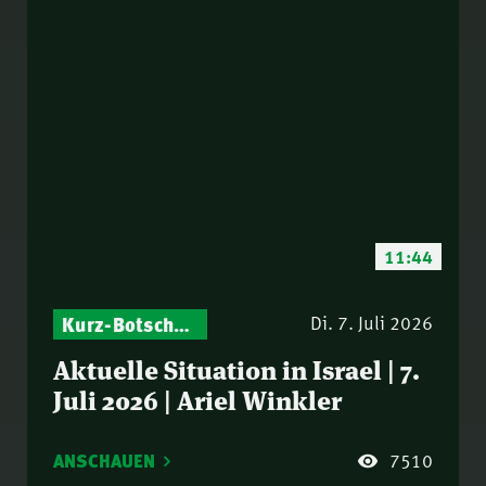
11:44
Kurz-Botschaften – Biblische Impulse mit Zukunft im Blick
Israel – Biblische Perspektiven & aktuelle Einordnungen
Di. 7. Juli 2026
Aktuelle Situation in Israel | 7.
Juli 2026 | Ariel Winkler
ANSCHAUEN
7510