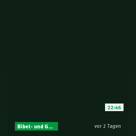
22:46
Bibel- und Gebetsstunde – Jeden Donnerstag neu: Vers-für-Vers-Auslegungen
vor 2 Tagen