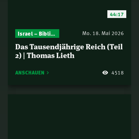
44:17
Israel – Biblische Perspektiven & aktuelle Einordnungen
Gottesdienst-Botschaften – Jeden Sonntag neu: Aktuelle Predigten vom Mitternachtsruf
Mo. 18. Mai 2026
Das Tausendjährige Reich (Teil
2) | Thomas Lieth
ANSCHAUEN
4518