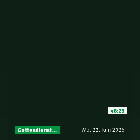
48:23
Gottesdienst-Botschaften – Jeden Sonntag neu: Aktuelle Predigten vom Mitternachtsruf
Mo. 22. Juni 2026