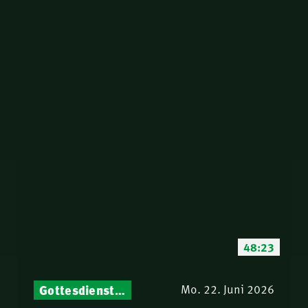
48:23
Gottesdienst-Botschaften – Jeden Sonntag neu: Aktuelle Predigten vom Mitternachtsruf
Mo. 22. Juni 2026