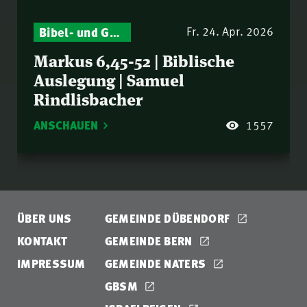
Bibel- und Gebetsstunde – Jeden Donnerstag neu: Vers-für-Vers-Auslegungen
Fr. 24. Apr. 2026
Markus 6,45-52 | Biblische
Auslegung | Samuel
Rindlisbacher
ANSCHAUEN
1557
ÜBER UNS
GEMEINDE DÜBENDORF
KONTAKT
GEMEINDE BERN
IMPRESSUM
GEMEINDE NATERS
GBSM