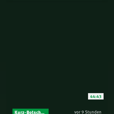
44:43
Kurz-Botschaften – Biblische Impulse mit Zukunft im Blick
vor 9 Stunden