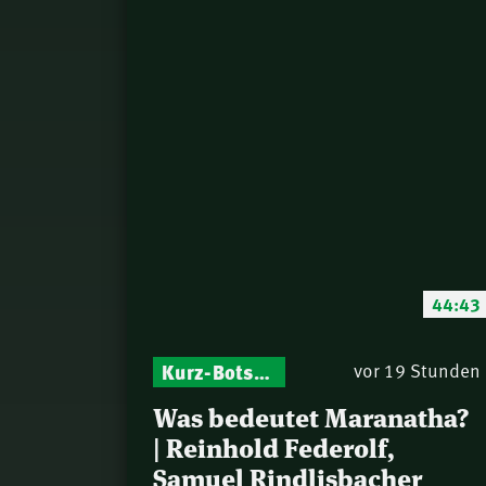
44:43
Kurz-Botschaften – Biblische Impulse mit Zukunft im Blick
vor 19 Stunden
Was bedeutet Maranatha?
| Reinhold Federolf,
Samuel Rindlisbacher