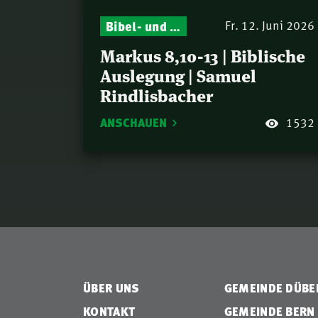
Bibel- und Gebetsstunde – Jeden Donnerstag neu: Vers-für-Vers-Auslegungen
Fr. 12. Juni 2026
Markus 8,10-13 | Biblische
Auslegung | Samuel
Rindlisbacher
ANSCHAUEN
1532
ÜBER UNS
GEMEINDE DÜB
KONTAKT
GEMEINDE BERN