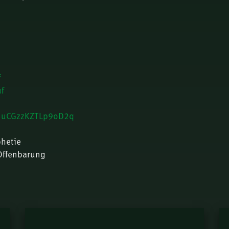
f
f
a5uCGzzKZTLp9oD2q
phetie
Offenbarung