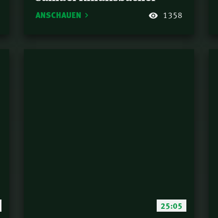
ANSCHAUEN
1358
25:05