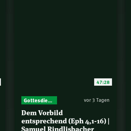
47:28
Gottesdienst-Botschaften – Jeden Sonntag neu: Aktuelle Predigten vom Mitternachtsruf
vor 3 Tagen
Dem Vorbild
entsprechend (Eph 4,1-16) |
Samuel Rindlisbacher