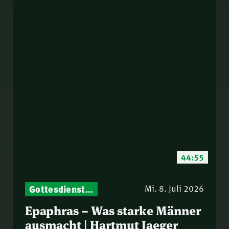
44:55
Gottesdienst-Botschaften – Jeden Sonntag neu: Aktuelle Predigten vom Mitternachtsruf
Mi. 8. Juli 2026
Epaphras – Was starke Männer
ausmacht | Hartmut Jaeger