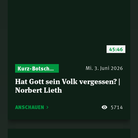
45:46
Kurz-Botschaften – Biblische Impulse mit Zukunft im Blick
Israel – Biblische Perspektiven & aktuelle Einordnungen
Mi. 3. Juni 2026
Hat Gott sein Volk vergessen? |
Norbert Lieth
ANSCHAUEN
5714