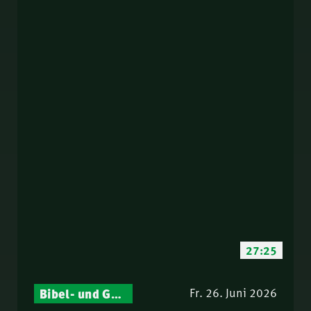
27:25
Bibel- und Gebetsstunde – Jeden Donnerstag neu: Vers-für-Vers-Auslegungen
Fr. 26. Juni 2026