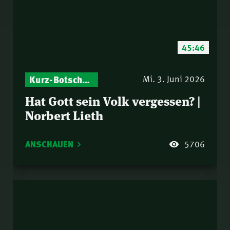
45:46
Kurz-Botschaften – Biblische Impulse mit Zukunft im Blick
Israel – Biblische Perspektiven & aktuelle Einordnungen
Mi. 3. Juni 2026
Hat Gott sein Volk vergessen? |
Norbert Lieth
ANSCHAUEN
5706