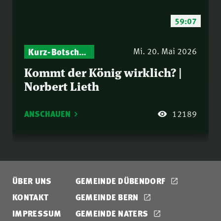
59:07
Kurz-Botschaften – Biblische Impulse mit Zukunft im Blick
Israel – Biblische Perspektiven & aktuelle Einordnungen
Mi. 20. Mai 2026
Kommt der König wirklich? |
Norbert Lieth
ANSCHAUEN
12189
ÜBER UNS
GEMEINDE DÜBENDORF
KONTAKT
GEMEINDE BERN
IMPRESSUM
GEMEINDE NATERS