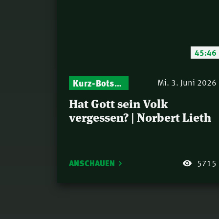
45:46
Israel – Biblische Perspektiven & aktuelle Einordnungen
Kurz-Botschaften – Biblische Impulse mit Zukunft im Blick
Mi. 3. Juni 2026
Hat Gott sein Volk
vergessen? | Norbert Lieth
ANSCHAUEN
5715