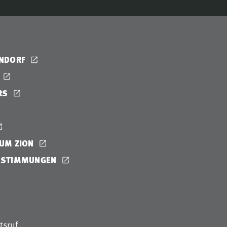
ENDORF
RS
UM ZION
ESTIMMUNGEN
tsruf