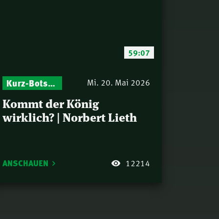
59:07
Israel – Biblische Perspektiven & aktuelle Einordnungen
Kurz-Botschaften – Biblische Impulse mit Zukunft im Blick
Mi. 20. Mai 2026
Kommt der König
wirklich? | Norbert Lieth
ANSCHAUEN
12214