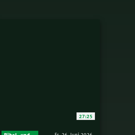
27:25
Bibel- und Gebetsstunde – Jeden Donnerstag neu: Vers-für-Vers-Auslegungen
Fr. 26. Juni 2026