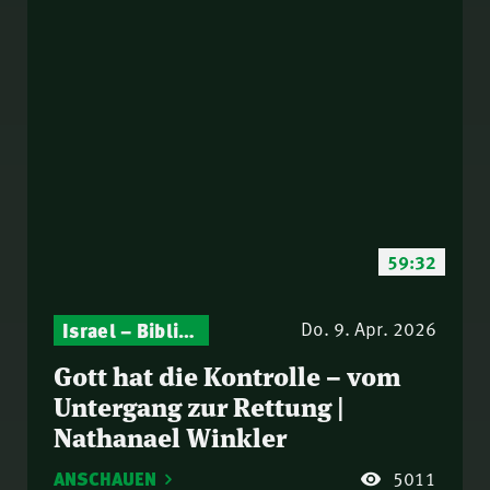
59:32
Israel – Biblische Perspektiven & aktuelle Einordnungen
Gottesdienst-Botschaften – Jeden Sonntag neu: Aktuelle Predigten vom Mitternachtsruf
Do. 9. Apr. 2026
Gott hat die Kontrolle – vom
Untergang zur Rettung |
Nathanael Winkler
ANSCHAUEN
5011