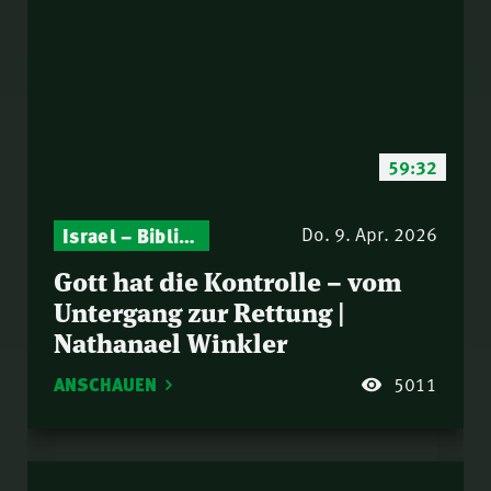
59:32
Israel – Biblische Perspektiven & aktuelle Einordnungen
Gottesdienst-Botschaften – Jeden Sonntag neu: Aktuelle Predigten vom Mitternachtsruf
Do. 9. Apr. 2026
Gott hat die Kontrolle – vom
Untergang zur Rettung |
Nathanael Winkler
ANSCHAUEN
5011