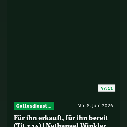
47:11
Gottesdienst-Botschaften – Jeden Sonntag neu: Aktuelle Predigten vom Mitternachtsruf
Mo. 8. Juni 2026
Für ihn erkauft, für ihn bereit
(Tit 2,14) | Nathanael Winkler