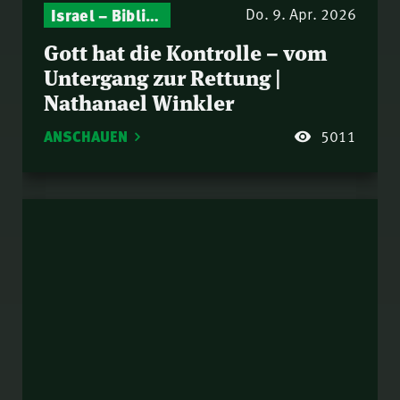
Israel – Biblische Perspektiven & aktuelle Einordnungen
Gottesdienst-Botschaften – Jeden Sonntag neu: Aktuelle Predigten vom Mitternachtsruf
Do. 9. Apr. 2026
Gott hat die Kontrolle – vom
Untergang zur Rettung |
Nathanael Winkler
ANSCHAUEN
5011