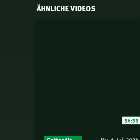
ÄHNLICHE VIDEOS
56:33
Gottesdienst-Botschaften – Jeden Sonntag neu: Aktuelle Predigten vom Mitternachtsruf
Mo. 6. Juli 2026