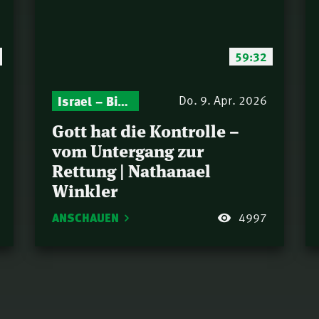
59:32
Gottesdienst-Botschaften – Jeden Sonntag neu: Aktuelle Predigten vom Mitternachtsruf
Israel – Biblische Perspektiven & aktuelle Einordnungen
Do. 9. Apr. 2026
Gott hat die Kontrolle –
vom Untergang zur
Rettung | Nathanael
Winkler
ANSCHAUEN
4997