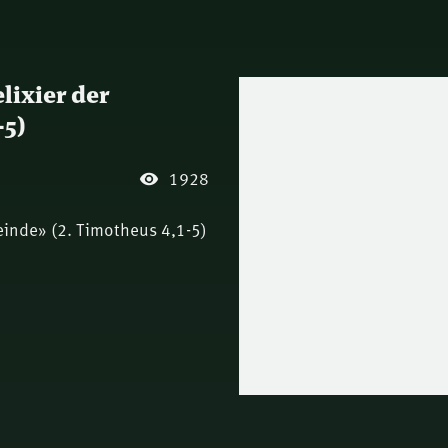
lixier der
-5)
1928
einde» (2. Timotheus 4,1-5)