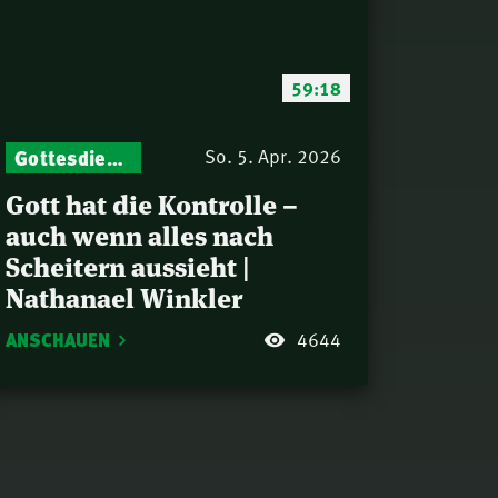
59:18
Gottesdienst-Botschaften – Jeden Sonntag neu: Aktuelle Predigten vom Mitternachtsruf
So. 5. Apr. 2026
Gott hat die Kontrolle –
auch wenn alles nach
Scheitern aussieht |
Nathanael Winkler
ANSCHAUEN
4644