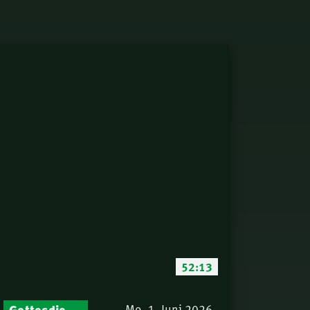
52:13
Gottesdienst-Botschaften – Jeden Sonntag neu: Aktuelle Predigten vom Mitternachtsruf
Mo. 1. Juni 2026