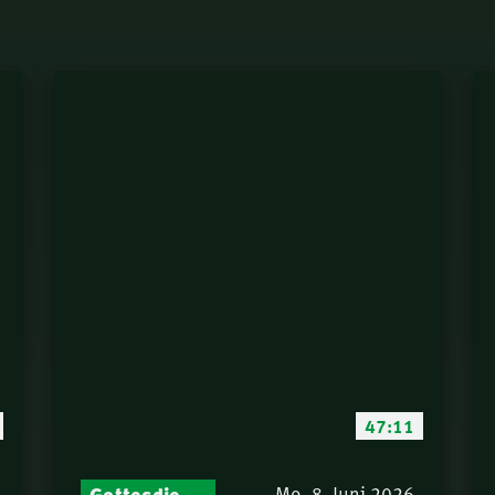
47:11
Gottesdienst-Botschaften – Jeden Sonntag neu: Aktuelle Predigten vom Mitternachtsruf
Mo. 8. Juni 2026