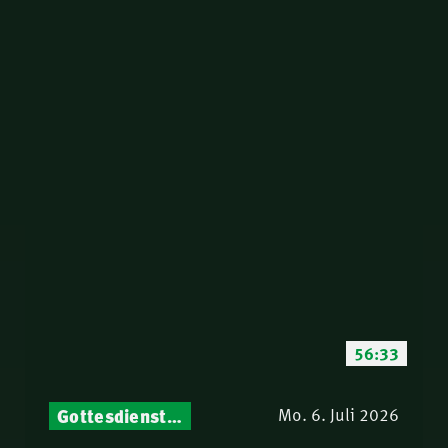
56:33
Gottesdienst-Botschaften – Jeden Sonntag neu: Aktuelle Predigten vom Mitternachtsruf
Mo. 6. Juli 2026