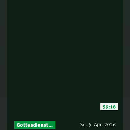
59:18
Gottesdienst-Botschaften – Jeden Sonntag neu: Aktuelle Predigten vom Mitternachtsruf
So. 5. Apr. 2026