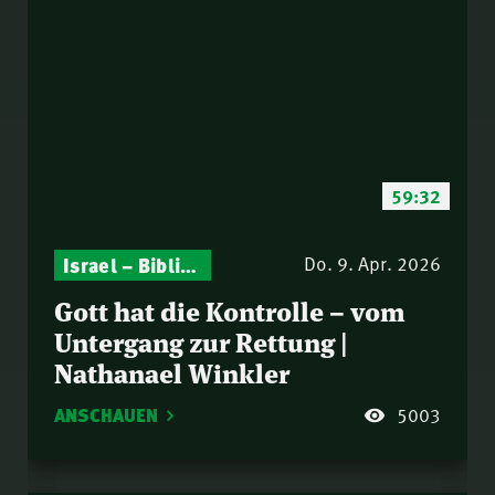
59:32
Israel – Biblische Perspektiven & aktuelle Einordnungen
Gottesdienst-Botschaften – Jeden Sonntag neu: Aktuelle Predigten vom Mitternachtsruf
Do. 9. Apr. 2026
Gott hat die Kontrolle – vom
Untergang zur Rettung |
Nathanael Winkler
ANSCHAUEN
5003