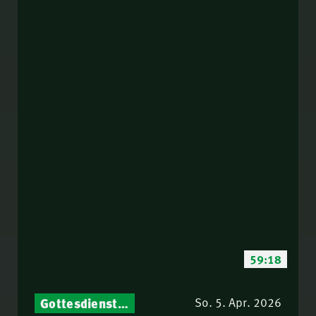
59:18
Gottesdienst-Botschaften – Jeden Sonntag neu: Aktuelle Predigten vom Mitternachtsruf
So. 5. Apr. 2026