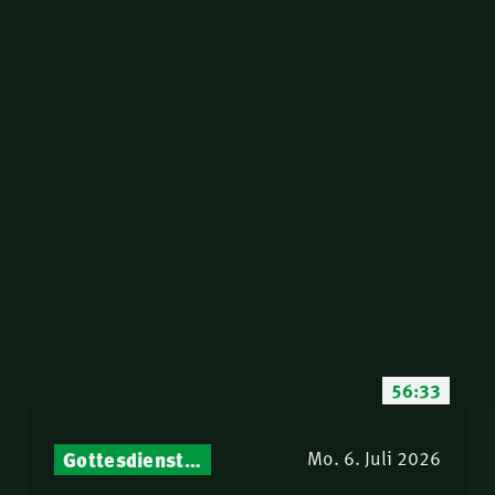
56:33
Gottesdienst-Botschaften – Jeden Sonntag neu: Aktuelle Predigten vom Mitternachtsruf
Mo. 6. Juli 2026