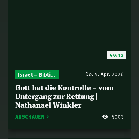
59:32
Israel – Biblische Perspektiven & aktuelle Einordnungen
Gottesdienst-Botschaften – Jeden Sonntag neu: Aktuelle Predigten vom Mitternachtsruf
Do. 9. Apr. 2026
Gott hat die Kontrolle – vom
Untergang zur Rettung |
Nathanael Winkler
ANSCHAUEN
5003