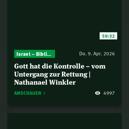
59:32
Israel – Biblische Perspektiven & aktuelle Einordnungen
Gottesdienst-Botschaften – Jeden Sonntag neu: Aktuelle Predigten vom Mitternachtsruf
Do. 9. Apr. 2026
Gott hat die Kontrolle – vom
Untergang zur Rettung |
Nathanael Winkler
ANSCHAUEN
4997