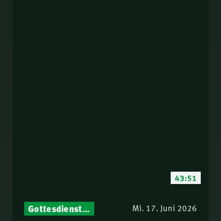
43:51
Gottesdienst-Botschaften – Jeden Sonntag neu: Aktuelle Predigten vom Mitternachtsruf
Mi. 17. Juni 2026