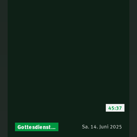
45:37
Gottesdienst-Botschaften – Jeden Sonntag neu: Aktuelle Predigten vom Mitternachtsruf
Sa. 14. Juni 2025