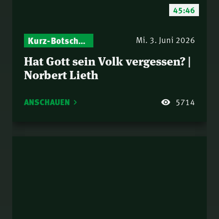
45:46
Kurz-Botschaften – Biblische Impulse mit Zukunft im Blick
Israel – Biblische Perspektiven & aktuelle Einordnungen
Mi. 3. Juni 2026
Hat Gott sein Volk vergessen? |
Norbert Lieth
ANSCHAUEN
5714