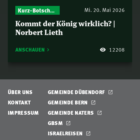
Kurz-Botschaften – Biblische Impulse mit Zukunft im Blick
Israel – Biblische Perspektiven & aktuelle Einordnungen
Mi. 20. Mai 2026
Kommt der König wirklich? |
Norbert Lieth
ANSCHAUEN
12208
ÜBER UNS
GEMEINDE DÜBENDORF
KONTAKT
GEMEINDE BERN
IMPRESSUM
GEMEINDE NATERS
GBSM
ISRAELREISEN