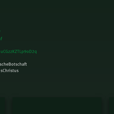
f
f
a5uCGzzKZTLp9oD2q
ischeBotschaft
usChristus