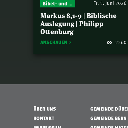
Bibel- und Gebetsstunde – Jeden Donnerstag neu: Vers-für-Vers-Auslegungen
Fr. 5. Juni 2026
Markus 8,1-9 | Biblische
Auslegung | Philipp
Ottenburg
ANSCHAUEN
2260
ÜBER UNS
GEMEINDE DÜB
KONTAKT
GEMEINDE BERN
IMPRESSUM
GEMEINDE NATE