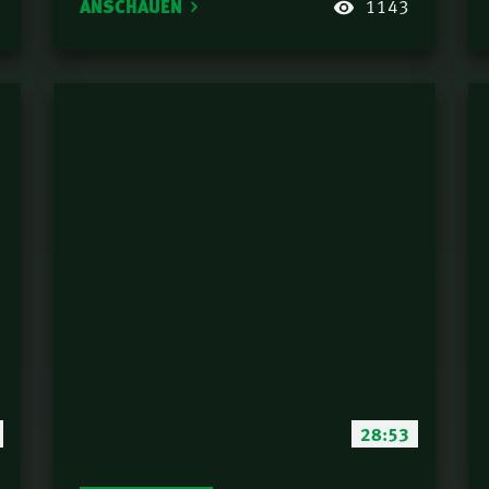
ANSCHAUEN
1143
28:53