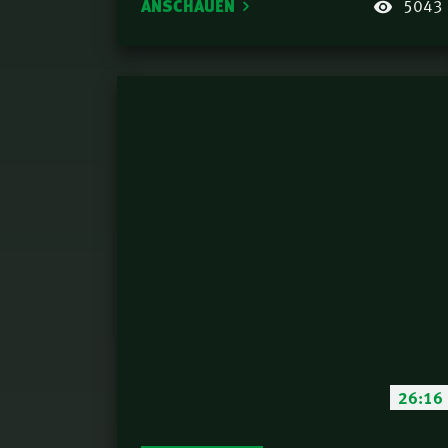
ANSCHAUEN
5043
26:16