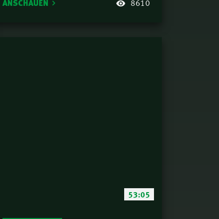
ANSCHAUEN
8610
53:05