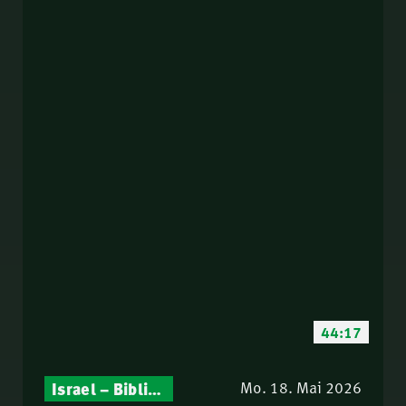
44:17
Israel – Biblische Perspektiven & aktuelle Einordnungen
Gottesdienst-Botschaften – Jeden Sonntag neu: Aktuelle Predigten vom Mitternachtsruf
Mo. 18. Mai 2026