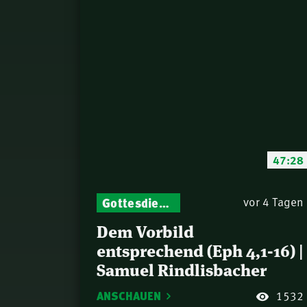
47:28
Gottesdienst-Botschaften – Jeden Sonntag neu: Aktuelle Predigten vom Mitternachtsruf
vor 4 Tagen
Dem Vorbild
entsprechend (Eph 4,1-16) |
Samuel Rindlisbacher
ANSCHAUEN
1532