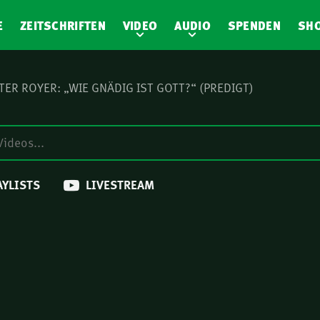
E
ZEITSCHRIFTEN
VIDEO
AUDIO
SPENDEN
SH
TER ROYER: „WIE GNÄDIG IST GOTT?“ (PREDIGT)
AYLISTS
LIVESTREAM