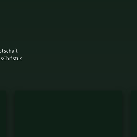
otschaft
usChristus