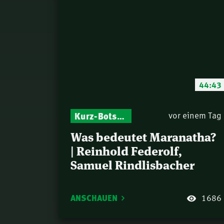
44:43
Kurz-Botschaften – Biblische Impulse mit Zukunft im Blick
vor einem Tag
Was bedeutet Maranatha?
| Reinhold Federolf,
Samuel Rindlisbacher
ANSCHAUEN
1686