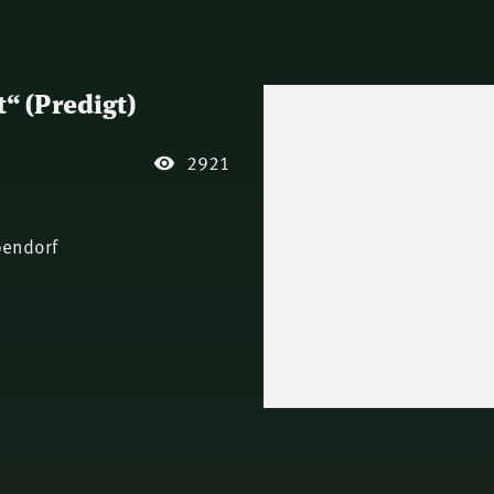
“ (Predigt)
2921
bendorf