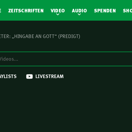
E
ZEITSCHRIFTEN
VIDEO
AUDIO
SPENDEN
SH
ETER: „HINGABE AN GOTT“ (PREDIGT)
AYLISTS
LIVESTREAM