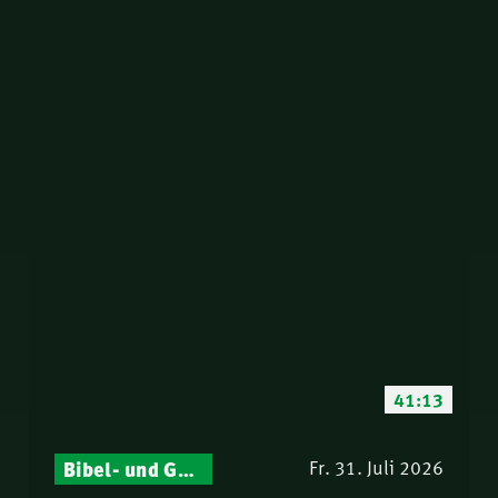
41:13
Bibel- und Gebetsstunde – Jeden Donnerstag neu: Vers-für-Vers-Auslegungen
Fr. 31. Juli 2026