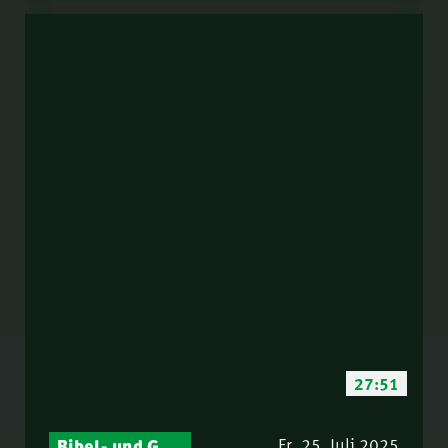
27:51
Bibel- und Gebetsstunde – Jeden Donnerstag neu: Vers-für-Vers-Auslegungen
Fr. 25. Juli 2025