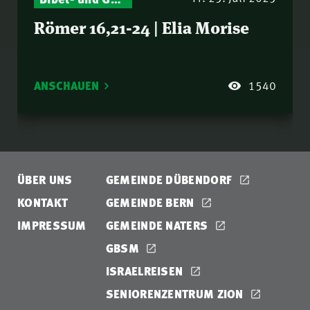
Römer 16,21-24 | Elia Morise
ANSCHAUEN
1540
ÜBER UNS
GEMEINDE DÜBENDORF
KONTAKT
GEMEINDE BERN
IMPRESSUM
GEMEINDE NATERS
GBSM
ISRAELREISEN
SENIORENZENTRUM ZION